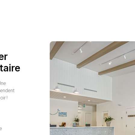
Read More
er
taire
Une
tendent
ir !
e