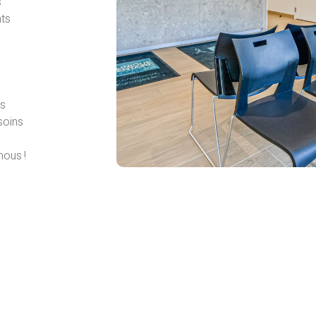
s
ts
es
soins
nous !