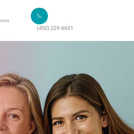
nces
(450) 229-6631